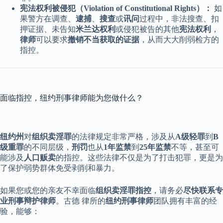
宪法权利被侵犯（Violation of Constitutional Rights）：
如
果警方在调查、
逮捕
、
搜查
或
讯问
过程中，非法搜查、扣
押证据、未告知
米兰达权利
或侵犯被告的其他
宪法权利
，
律师
可以要求
撤销不当获取的证据
，从而大大削弱检方的
指控。
面临指控，纽约刑事律师能为您做什么？
纽约州
对
组织卖淫罪
的法律规定非常严格，涉及从
A级轻罪
到
B
级重罪
的不同层级，
刑罚
也从
1年监禁
到
25年监禁
不等，甚至可
能涉及
人口贩卖
的指控。这些法律不仅是为了打击犯罪，更是为
了保护弱势群体免受剥削和暴力。
如果您或您的亲友不幸面临
组织卖淫罪指控
，请务必
尽快联系专
业刑事辩护律师
。古德 律所的
纽约刑事律师
团队拥有丰富的经
验，能够：