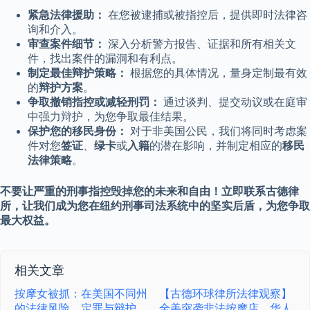
紧急法律援助：
在您被逮捕或被指控后，提供即时法律咨
询和介入。
审查案件细节：
深入分析警方报告、证据和所有相关文
件，找出案件的漏洞和有利点。
制定最佳辩护策略：
根据您的具体情况，量身定制最有效
的
辩护方案
。
争取撤销指控或减轻刑罚：
通过谈判、提交动议或在庭审
中强力辩护，为您争取最佳结果。
保护您的移民身份：
对于非美国公民，我们将同时考虑案
件对您
签证
、
绿卡
或
入籍
的潜在影响，并制定相应的
移民
法律策略
。
不要让严重的刑事指控毁掉您的未来和自由！立即联系古德律
所，让我们成为您在纽约刑事司法系统中的坚实后盾，为您争取
最大权益。
相关文章
按摩女被抓：在美国不同州
【古德环球律所法律观察】
的法律风险、定罪与辩护
全美突袭非法按摩店，华人