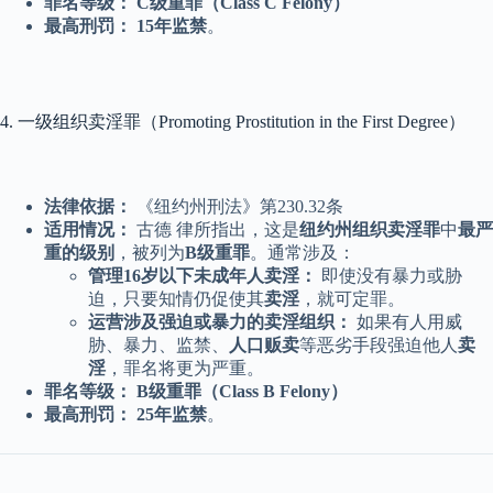
罪名等级：
C级重罪（Class C Felony）
最高刑罚：
15年监禁
。
4. 一级组织卖淫罪（Promoting Prostitution in the First Degree）
法律依据：
《纽约州刑法》第230.32条
适用情况：
古德 律所指出，这是
纽约州组织卖淫罪
中
最严
重的级别
，被列为
B级重罪
。通常涉及：
管理16岁以下未成年人卖淫：
即使没有暴力或胁
迫，只要知情仍促使其
卖淫
，就可定罪。
运营涉及强迫或暴力的卖淫组织：
如果有人用威
胁、暴力、监禁、
人口贩卖
等恶劣手段强迫他人
卖
淫
，罪名将更为严重。
罪名等级：
B级重罪（Class B Felony）
最高刑罚：
25年监禁
。