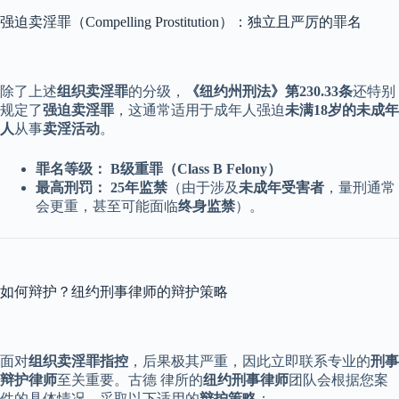
强迫卖淫罪（Compelling Prostitution）：独立且严厉的罪名
除了上述
组织卖淫罪
的分级，
《纽约州刑法》第230.33条
还特别
规定了
强迫卖淫罪
，这通常适用于成年人强迫
未满18岁的未成年
人
从事
卖淫活动
。
罪名等级：
B级重罪（Class B Felony）
最高刑罚：
25年监禁
（由于涉及
未成年受害者
，量刑通常
会更重，甚至可能面临
终身监禁
）。
如何辩护？纽约刑事律师的辩护策略
面对
组织卖淫罪指控
，后果极其严重，因此立即联系专业的
刑事
辩护律师
至关重要。古德 律所的
纽约刑事律师
团队会根据您案
件的具体情况，采取以下适用的
辩护策略
：