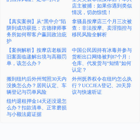
店主被捕：如果你遇到类似
情况，切勿惊慌！
【真实案例】从“黑中介”陷
拿骚县按摩店三个月三次被
阱到成功获批：古德律师事
查：非法按摩、卖淫指控与
务所如何帮客户赢回政治庇
移民风险全解析
护
【案例解析】按摩店老板因
中国公民因持有冰毒并参与
旧案面临递解出境与高额罚
货柜出口网络被判87个月：
单，该怎么办？
仓库、代发货与“知情”如何
认定？
搬到纽约后外州驾照30天内
外州抚养权令在纽约怎么执
没换怎么办？居民认定、车
行？UCCJEA登记、20天异
辆登记与罚单风险
议与快速听证
纽约退租押金14天还没退怎
么办？扣款清单、正常磨损
与小额法庭证据