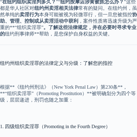
“
在纽约组织卖淫判多久？
”“
纽约按摩店涉黄被抓怎么办？
”这些
都是华人社区对
纽约州卖淫相关法律
常有的疑问。在纽约州，虽
然单纯的
卖淫行为
本身可能被视为轻微罪行，但一旦您被指控
协
助、管理、控制或从卖淫活动中获利
，案件性质将迅速升级为严
重的**“组织卖淫罪”
。了解这些法律规定，并在必要时寻求专业
的
纽约刑事律师**帮助，是您保护自身权益的关键。
纽约州组织卖淫罪的法律定义与分级：了解您的指控
根据**《纽约州刑法》（New York Penal Law）第230条**，
**“组织卖淫罪”（Promoting Prostitution）**被明确划分为四个等
级，层层递进，刑罚也随之加重：
1. 四级组织卖淫罪（Promoting in the Fourth Degree）