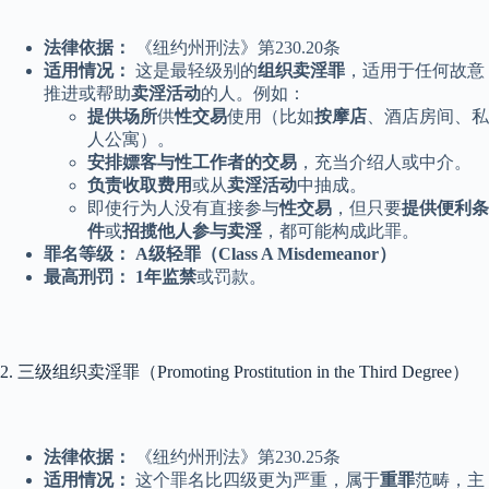
法律依据：
《纽约州刑法》第230.20条
适用情况：
这是最轻级别的
组织卖淫罪
，适用于任何故意
推进或帮助
卖淫活动
的人。例如：
提供场所
供
性交易
使用（比如
按摩店
、酒店房间、私
人公寓）。
安排嫖客与性工作者的交易
，充当介绍人或中介。
负责收取费用
或从
卖淫活动
中抽成。
即使行为人没有直接参与
性交易
，但只要
提供便利条
件
或
招揽他人参与卖淫
，都可能构成此罪。
罪名等级：
A级轻罪（Class A Misdemeanor）
最高刑罚：
1年监禁
或罚款。
2. 三级组织卖淫罪（Promoting Prostitution in the Third Degree）
法律依据：
《纽约州刑法》第230.25条
适用情况：
这个罪名比四级更为严重，属于
重罪
范畴，主