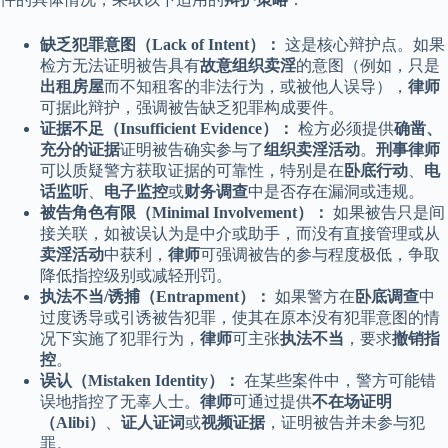
缺乏犯罪意图（Lack of Intent）：
这是核心辩护点。如果
检方无法证明被告具有
故意组织卖淫
的意图（例如，只是
出租房屋
而不知租客的非法行为，或被他人误导），
律师
可据此辩护，强调被告缺乏犯罪构成要件。
证据不足（Insufficient Evidence）：
检方必须提供
确凿、
充分的证据
证明被告确实参与了
组织卖淫活动
。
刑事律师
可以质疑警方获取证据的可靠性，特别是在
卧底行动
、
电
话监听
、
电子监控
或
财务调查
中是否存在漏洞或违规。
被告角色有限（Minimal Involvement）：
如果被告只是间
接关联，如被误认为是中介或助手，而没有直接管理或从
卖淫活动
中获利，
律师
可强调被告的参与程度极低，争取
降低指控级别或减轻刑罚。
执法不当/诱捕（Entrapment）：
如果警方在
卧底调查
中
过度诱导或引诱被告犯罪，使其在原本没有犯罪意图的情
况下实施了犯罪行为，
律师
可主张
执法不当
，要求
撤销指
控
。
误认（Mistaken Identity）：
在某些案件中，警方可能错
误地指控了无辜人士。
律师
可通过提供
不在场证明
（Alibi）
、
证人证词
或
视频证据
，证明被告并未参与犯
罪。