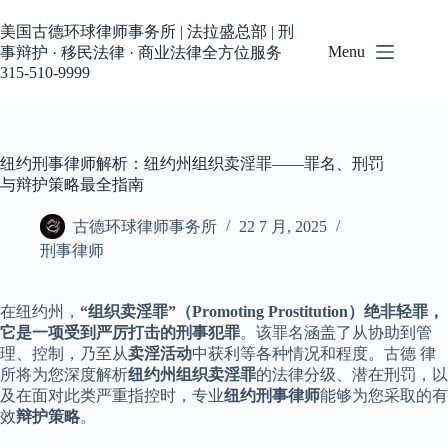
跳
过
美国古德环球律师事务所 | 法拉盛总部 | 刑
内
Menu
事辩护 · 移民法律 · 商业法律全方位服务
容
315-510-9999
纽约刑事律师解析：纽约州组织卖淫罪——罪名、刑罚
与辩护策略最全指南
古德环球律师事务所
22 7 月, 2025
刑事律师
在纽约州，
“组织卖淫罪”（Promoting Prostitution）绝非轻罪，
它是一项受到严厉打击的刑事犯罪
。该罪名涵盖了从协助到管
理、控制，乃至从
卖淫活动
中获利等各种情况和程度。古德 律
所将为您深度解析
纽约州组织卖淫罪
的法律分级、潜在刑罚，以
及在面对此类严重指控时，专业
纽约刑事律师
能够为您采取的有
效
辩护策略
。