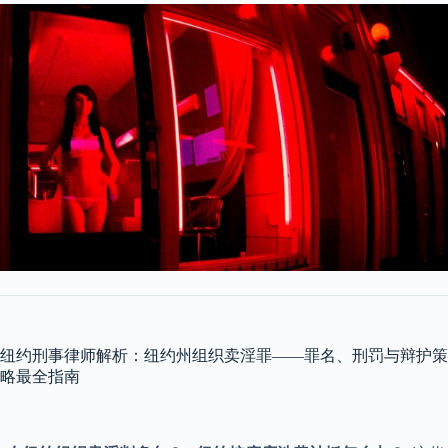
纽约刑事律师解析：纽约州组织卖淫罪——罪名、刑罚与辩护策
略最全指南