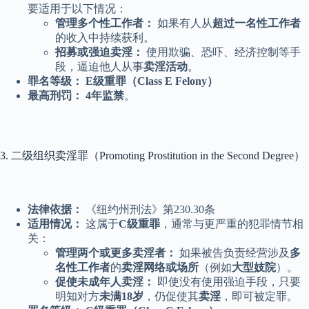
要适用于以下情况：
管理多个性工作者：
如果有人从
超过一名性工作者
的收入中持续获利。
招募或强迫卖淫：
使用欺骗、恐吓、经济控制等手
段，逼迫他人从事
卖淫活动
。
罪名等级：
E级重罪（Class E Felony）
最高刑罚：
4年监禁
。
3. 二级组织卖淫罪（Promoting Prostitution in the Second Degree）
法律依据：
《纽约州刑法》第230.30条
适用情况：
这属于
C级重罪
，通常与更严重的犯罪情节相
关：
管理两个或更多卖淫者：
如果被告负责经营涉及
多
名性工作者
的
卖淫网络或场所
（例如
大型妓院
）。
促使未成年人卖淫：
即使没有使用强迫手段，只要
明知对方
未满18岁
，仍促使其
卖淫
，即可被定罪。