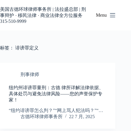
跳
过
美国古德环球律师事务所 | 法拉盛总部 | 刑
内
Menu
事辩护 · 移民法律 · 商业法律全方位服务
容
315-510-9999
标签：
诽谤罪定义
刑事律师
纽约州诽谤罪量刑：古德 律所详解法律依据、
具体处罚与避免法律风险——您的声誉保护专
家！
“纽约诽谤罪怎么判？”“网上骂人犯法吗？”“…
古德环球律师事务所
22 7 月, 2025