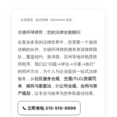
白底黑灰 · 盒式结构 · Elementor 友好
古德环球律所：您的法律全能顾问
在复杂多变的法律世界中，您需要一个值得
信赖的伙伴。古德环球律所拥有资深律师团
队，覆盖纽约、新泽西、宾州等地并熟悉联
邦程序。我们以“问题→评估→方案→执行”
的闭环方法，为个人与企业提供一站式法律
服务，从
社区服务合规
、
交通/TLC/房屋罚
单
、
移民与家庭法
，到
公司合规、合同与资
产规划
，以专业与效率为您争取最佳结果。
📞 立即来电 315-510-9999