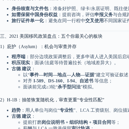
身份核查与文件包
：准备好护照、绿卡/永居证明、既往使
如需保留中国身份权益
：提前咨询，评估
申报义务
与合规
旅行证件单一化
：避免在同一行程中
交叉使用
不同国家证
三、2021 美国移民政策盘点：五个你最关心的板块
1）庇护（Asylum）：机会与审查并存
程序端
：部分边境政策调整后，更多申请人进入美国后启
积压现实
：面谈/法庭等待普遍拉长（地域差异大）。
古德 建议
：
以“
事件—时间—地点—人物—证据
”建立可验证叙述
对齐
I-589、DS-160、I-94、自述书
等信息；
面谈前完成≥3轮“
杀手型问法
”模拟。
2）H-1B：抽签恢复随机化，审查更重“专业性匹配”
趋势
：用人单位与岗位“
专业性
”、LCA 工资级别、岗位
古德 建议
：
提前打磨
岗位说明书 + 组织结构 + 项目合同
等；
薪酬与 LCA 一致并保留
审计轨迹
；