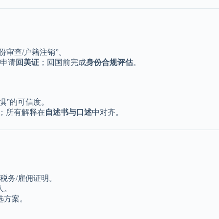
份审查/户籍注销”。
时申请
回美证
；回国前完成
身份合规评估
。
惧”的可信度。
；所有解释在
自述书与口述
中对齐。
税务/雇佣证明。
人。
选方案。