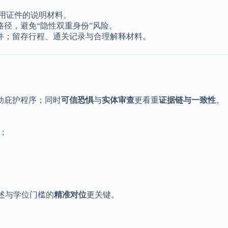
用证件的说明材料。
路径，避免“隐性双重身份”风险。
件；留存行程、通关记录与合理解释材料。
动庇护程序；同时
可信恐惧
与
实体审查
更看重
证据链与一致性
。
；
描述与学位门槛的
精准对位
更关键。