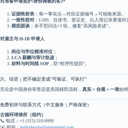
对准备申请庇护/身份调整的客户
证据映射表
：每一事实点→对应证据编号→可核验来源。
一致性校对
：I-589、自述书、签证史、出入境记录逐项对
模拟面谈
：杀手型问法×3 轮，修复“高风险表述”。
对雇主与 H-1B 申请人
岗位与学位精准对位
；
LCA 薪酬与审计轨迹
；
材料与时间线 SOP
，防“程序性驳回”。
六、结语｜把不确定变成“可验证、可执行”
无论是中国身份审查还是美国移民流程，
真实 + 合规 + 一致
始
免费初评与联系方式（中文服务｜严格保密）
古德环球律所（纽约）
📞 电话：+1 (315) 510-9999
✉️ 邮箱：
kellyshuofa@protonmail.com