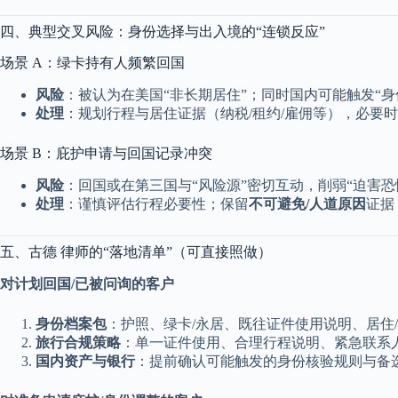
四、典型交叉风险：身份选择与出入境的“连锁反应”
场景 A：绿卡持有人频繁回国
风险
：被认为在美国“非长期居住”；同时国内可能触发“身
处理
：规划行程与居住证据（纳税/租约/雇佣等），必要
场景 B：庇护申请与回国记录冲突
风险
：回国或在第三国与“风险源”密切互动，削弱“迫害恐
处理
：谨慎评估行程必要性；保留
不可避免/人道原因
证据
五、古德 律师的“落地清单”（可直接照做）
对计划回国/已被问询的客户
身份档案包
：护照、绿卡/永居、既往证件使用说明、居住/
旅行合规策略
：单一证件使用、合理行程说明、紧急联系
国内资产与银行
：提前确认可能触发的身份核验规则与备