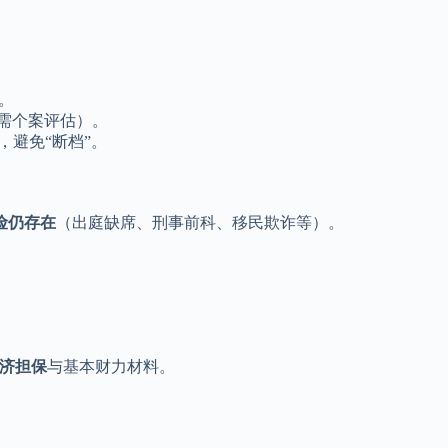
。
。
需个案评估）。
，避免“断档”。
险仍存在
（出庭缺席、刑事前科、移民欺诈等）。
 经济担保
与基本财力材料。