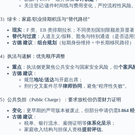
关注登记/递件时间线与费用变化，严控流程性风险
3）绿卡：家庭/职业排期积压与“替代路径”
现实
：F 类、EB 类排期拉长；不同类别国别限额差异显著
替代与过渡
：人道主义/假释、豁免与特别通道（是否适用
古德 建议
：
组合规划
（短期身份维持 + 中长期移民路径）
4）执法与递解：优先顺序调整
重点
：执法侧更聚焦公共安全与国家安全风险，但
个案风
古德 建议
：
规范
地址/送达
与开庭出席；
刑行交叉案件尽早
律师协同
，避免“程序性失败”。
5）公共负担（Public Charge）：要求放松但仍需财力证明
变化
：更早期的严苛版本被废止，但部分申请仍需
I-864
古德 建议
：
税单、银行流水、雇佣证明等
体系化呈示
；
家庭收入结构与担保人资格
提前评估
。