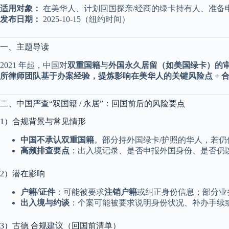
适用对象：
在美华人、计划回国探亲/经商的绿卡持有人、准备申请
发布日期：
2025-10-15（纽约时间）
一、主题导读
2021 年起，中国对
双重国籍
与
外国永久居留（如美国绿卡）的审
所律师团队基于办案经验，提炼影响在美华人的关键风险点 + 
二、中国严查“双国籍 / 永居”：回国前后的风险要点
1）合规背景与常见情形
中国不承认双重国籍
。部分持外国绿卡/护照的华人，若
高频排查要点
：出入境记录、是否申报外国身份、是否仍
2）潜在影响
户籍/证件
：可能被要求
注销户籍
或纠正身份信息；部分业
出入境与约谈
：个案可能被要求说明身份状况、补办手续
3）古德 合规建议（回国前清单）