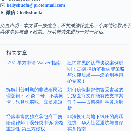
✉️
kellyshuofa@protonmail.com
📱
微信：kellyshuofa
免责声明：本文系一般信息，不构成法律意见；个案结论取决于
具体事实与当下政策。行动前请先进行一对一评估。
相关文章
I-751 单方申请 Waiver 指南
纽约常见的认罪协议案例说
明：古德 律所解析认罪策略
与法律后果——您的刑事辩
护专家！
拆解川普时期的非法移民治
如何确保脑部伤害受害者的
理逻辑： 不谈口号、不卖同
完整医疗文件能有效支撑案
情，只算现实账、立硬规矩
件？——古德律师事务所解
析
经验丰富的独立承包商工伤
非法换汇与地下钱庄的高压
赔偿律师｜误分类申诉·资格
红线：华人社区避坑与自保
重定性·第三方侵权
实务指南