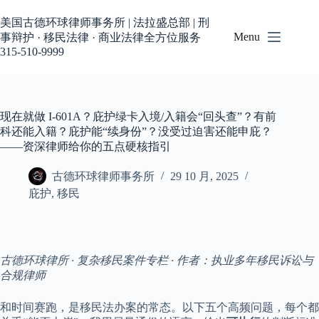
跳
过
美国古德环球律师事务所 | 法拉盛总部 | 刑
内
Menu
事辩护 · 移民法律 · 商业法律全方位服务
容
315-510-9999
现在就做 I-601A？庇护绿卡入境/入籍会“回头查”？有前
科还能入籍？庇护能“续身份”？没受过迫害还能申庇？
——资深律师给你的五点硬核指引
古德环球律师事务所
29 10 月, 2025
庇护
,
移民
古德环球律所 · 复杂移民案件专栏 · 作者：执业多年移民诉讼与
合规律师
和时间赛跑，是移民法办案的常态。以下五个高频问题，每个都