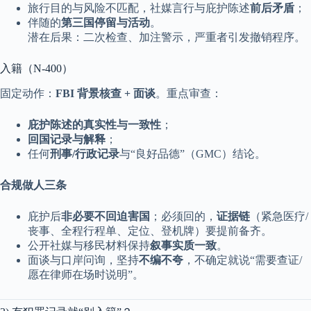
旅行目的与风险不匹配，社媒言行与庇护陈述
前后矛盾
；
伴随的
第三国停留与活动
。
潜在后果：二次检查、加注警示，严重者引发撤销程序。
入籍（N-400）
固定动作：
FBI 背景核查 + 面谈
。重点审查：
庇护陈述的真实性与一致性
；
回国记录与解释
；
任何
刑事/行政记录
与“良好品德”（GMC）结论。
合规做人三条
庇护后
非必要不回迫害国
；必须回的，
证据链
（紧急医疗/
丧事、全程行程单、定位、登机牌）要提前备齐。
公开社媒与移民材料保持
叙事实质一致
。
面谈与口岸问询，坚持
不编不夸
，不确定就说“需要查证/
愿在律师在场时说明”。