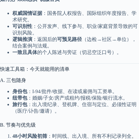
权威国情证据
：国务院人权报告、国际组织年度报告、学
术研究。
可识别性
：公开发声、线下参与、职业/家庭背景导致的可
识别风险。
逻辑推演
：返国后的
可预见路径
（边检→社区→单位），
结合案例与法规。
一致且具体
的个人陈述与旁证（切忌空泛口号）。
快速工具箱：今天就能用的清单
A. 三包随身
身份包
：I-94/批件/收据、在读或雇佣与工资单。
纽带包
：婚姻/子女/房产或租约/报税/保险/银行流水。
旅行包
：出入境纪录、登机牌、住宿与定位、必须性证明
（医疗/讣告/邀请）。
B. 节奏与优先级
48小时风险初筛
：时间线、出入境、所有不利记录列全。