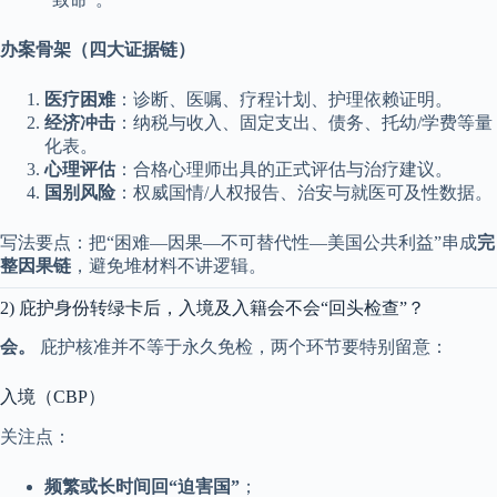
办案骨架（四大证据链）
医疗困难
：诊断、医嘱、疗程计划、护理依赖证明。
经济冲击
：纳税与收入、固定支出、债务、托幼/学费等量
化表。
心理评估
：合格心理师出具的正式评估与治疗建议。
国别风险
：权威国情/人权报告、治安与就医可及性数据。
写法要点：把“困难—因果—不可替代性—美国公共利益”串成
完
整因果链
，避免堆材料不讲逻辑。
2) 庇护身份转绿卡后，入境及入籍会不会“回头检查”？
会。
庇护核准并不等于永久免检，两个环节要特别留意：
入境（CBP）
关注点：
频繁或长时间回“迫害国”
；