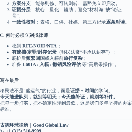
方案分支
：能修则修、可转则转、需豁免立即启动。
证据分层
：核心—量化—辅助，避免“材料海”缺“论证
骨”。
一致性校对
：表格、口供、社媒、第三方记录
逐条对读
。
C. 何时必须立刻找律师
收到
RFE/NOID/NTA
；
有逮捕/定罪/封存记录
（移民法常“不承认封存”）；
庇护后
频繁回国
或入籍前
旅行复杂
；
准备
I-601A / 入籍 / 撤销风险评估
等“高后果操作”。
写在最后
移民法不是“赌运气”的行业，而是
证据 + 时间
的学问。
今天能进队列，就别等明天；今天能补证，就别等补件。
把每一步打实，把不确定性降到最低，这是我们多年坚持的办案
标准。
古德环球律所｜Good Global Law
📞
+1 (315) 510-9999