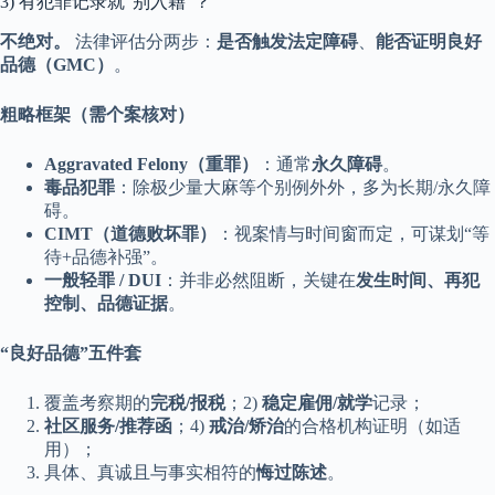
3) 有犯罪记录就“别入籍”？
不绝对。
法律评估分两步：
是否触发法定障碍
、
能否证明良好
品德（GMC）
。
粗略框架（需个案核对）
Aggravated Felony（重罪）
：通常
永久障碍
。
毒品犯罪
：除极少量大麻等个别例外外，多为长期/永久障
碍。
CIMT（道德败坏罪）
：视案情与时间窗而定，可谋划“等
待+品德补强”。
一般轻罪 / DUI
：并非必然阻断，关键在
发生时间、再犯
控制、品德证据
。
“良好品德”五件套
覆盖考察期的
完税/报税
；2)
稳定雇佣/就学
记录；
社区服务/推荐函
；4)
戒治/矫治
的合格机构证明（如适
用）；
具体、真诚且与事实相符的
悔过陈述
。