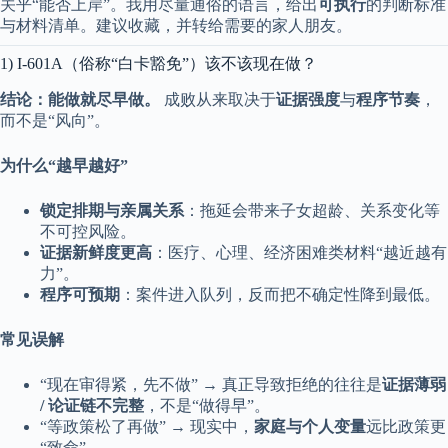
关乎“能否上岸”。我用尽量通俗的语言，给出
可执行
的判断标准
与材料清单。建议收藏，并转给需要的家人朋友。
1) I-601A（俗称“白卡豁免”）该不该现在做？
结论：能做就尽早做。
成败从来取决于
证据强度
与
程序节奏
，
而不是“风向”。
为什么“越早越好”
锁定排期与亲属关系
：拖延会带来子女超龄、关系变化等
不可控风险。
证据新鲜度更高
：医疗、心理、经济困难类材料“越近越有
力”。
程序可预期
：案件进入队列，反而把不确定性降到最低。
常见误解
“现在审得紧，先不做” → 真正导致拒绝的往往是
证据薄弱
/ 论证链不完整
，不是“做得早”。
“等政策松了再做” → 现实中，
家庭与个人变量
远比政策更
“致命”。