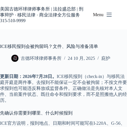
跳
过
美国古德环球律师事务所 | 法拉盛总部 | 刑
内
Menu
事辩护 · 移民法律 · 商业法律全方位服务
容
315-510-9999
ICE移民报到会被拘留吗？文件、风险与准备清单
古德环球律师事务所
24 10 月, 2025
庇护
更新日期：2026年7月28日。
ICE移民报到（check-in）与移民法
庭开庭是两件事。去报到不能保证一定不会被拘留；不按文件要
求报到也可能违反释放或监督条件。正确做法是先核对本人文
件、当前案件状态、既往命令和报到要求，而不是照搬他人的经
历。
先确认你需要到哪里、什么时候报到
ICE官方说明，报到地点、日期和时间可能写在I-220A、G-56、