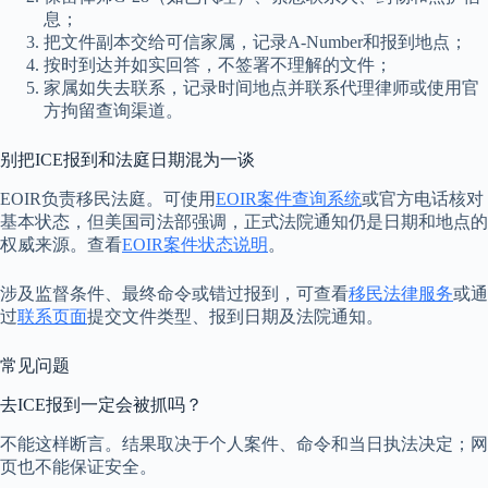
息；
把文件副本交给可信家属，记录A-Number和报到地点；
按时到达并如实回答，不签署不理解的文件；
家属如失去联系，记录时间地点并联系代理律师或使用官
方拘留查询渠道。
别把ICE报到和法庭日期混为一谈
EOIR负责移民法庭。可使用
EOIR案件查询系统
或官方电话核对
基本状态，但美国司法部强调，正式法院通知仍是日期和地点的
权威来源。查看
EOIR案件状态说明
。
涉及监督条件、最终命令或错过报到，可查看
移民法律服务
或通
过
联系页面
提交文件类型、报到日期及法院通知。
常见问题
去ICE报到一定会被抓吗？
不能这样断言。结果取决于个人案件、命令和当日执法决定；网
页也不能保证安全。