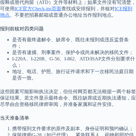
假释或替代拘留（ATD）文件等材料上；如果文件没有写清楚，
可使用
ICE官方Check-ins页面
查找或安排报到，并核对
ICE报到
地点
。不要把招募邮箱或普通办公地址当作报到地点。
报到前核对四类问题
是否有最终递解令、缺席令、既往未报到或违反监督条
件；
是否有逮捕、刑事案件、保护令或尚未解决的移民文件；
I-220A、I-220B、G-56、I-862、ATD/ISAP文件分别要求什
么；
地址、电话、护照、旅行证件请求和下一次移民法庭日期
是否一致。
这些因素可能影响执法决定，但任何网页都无法根据一两个标签
保证结果。若文件显示最终命令、既往缺席或近期执法通知，应
尽早由合资格移民律师审阅，并准备家属和证件安排。
当天准备清单
携带报到文件要求的原件及副本、身份证明和预约确认；
保留律师G-28（如已代理）、紧急联系人、药物和照护信