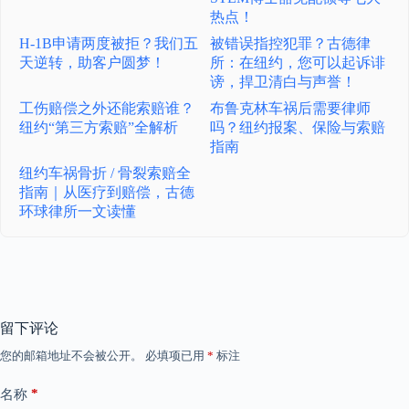
热点！
H-1B申请两度被拒？我们五
被错误指控犯罪？古德律
天逆转，助客户圆梦！
所：在纽约，您可以起诉诽
谤，捍卫清白与声誉！
工伤赔偿之外还能索赔谁？
布鲁克林车祸后需要律师
纽约“第三方索赔”全解析
吗？纽约报案、保险与索赔
指南
纽约车祸骨折 / 骨裂索赔全
指南｜从医疗到赔偿，古德
环球律所一文读懂
留下评论
您的邮箱地址不会被公开。
必填项已用
*
标注
*
名称