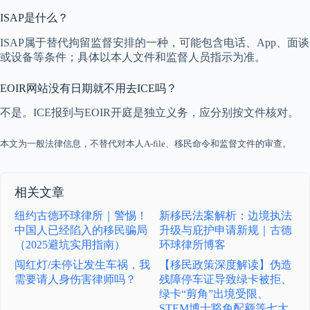
ISAP是什么？
ISAP属于替代拘留监督安排的一种，可能包含电话、App、面谈
或设备等条件；具体以本人文件和监督人员指示为准。
EOIR网站没有日期就不用去ICE吗？
不是。ICE报到与EOIR开庭是独立义务，应分别按文件核对。
本文为一般法律信息，不替代对本人A-file、移民命令和监督文件的审查。
相关文章
纽约古德环球律所｜警惕！
新移民法案解析：边境执法
中国人已经陷入的移民骗局
升级与庇护申请新规｜古德
（2025避坑实用指南）
环球律所博客
闯红灯/未停让发生车祸，我
【移民政策深度解读】伪造
需要请人身伤害律师吗？
残障停车证导致绿卡被拒、
绿卡“剪角”出境受限、
STEM博士豁免配额等七大