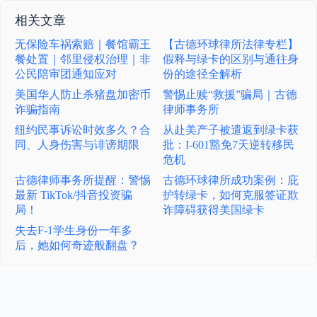
相关文章
无保险车祸索赔｜餐馆霸王
【古德环球律所法律专栏】
餐处置｜邻里侵权治理｜非
假释与绿卡的区别与通往身
公民陪审团通知应对
份的途径全解析
美国华人防止杀猪盘加密币
警惕止赎“救援”骗局｜古德
诈骗指南
律师事务所
纽约民事诉讼时效多久？合
从赴美产子被遣返到绿卡获
同、人身伤害与诽谤期限
批：I-601豁免7天逆转移民
危机
古德律师事务所提醒：警惕
古德环球律所成功案例：庇
最新 TikTok/抖音投资骗
护转绿卡，如何克服签证欺
局！
诈障碍获得美国绿卡
失去F-1学生身份一年多
后，她如何奇迹般翻盘？