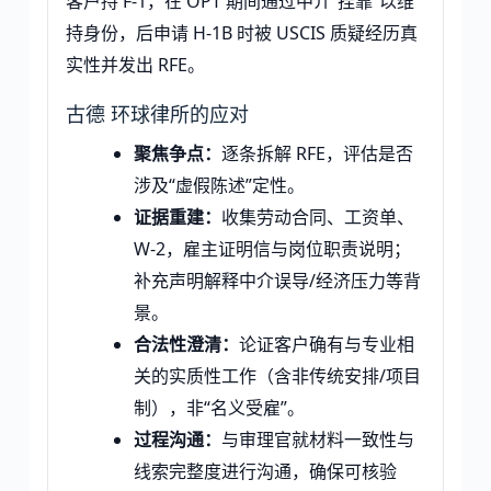
客户持 F-1，在 OPT 期间通过中介“挂靠”以维
持身份，后申请 H-1B 时被 USCIS 质疑经历真
实性并发出 RFE。
古德 环球律所的应对
聚焦争点：
逐条拆解 RFE，评估是否
涉及“虚假陈述”定性。
证据重建：
收集劳动合同、工资单、
W-2，雇主证明信与岗位职责说明；
补充声明解释中介误导/经济压力等背
景。
合法性澄清：
论证客户确有与专业相
关的实质性工作（含非传统安排/项目
制），非“名义受雇”。
过程沟通：
与审理官就材料一致性与
线索完整度进行沟通，确保可核验