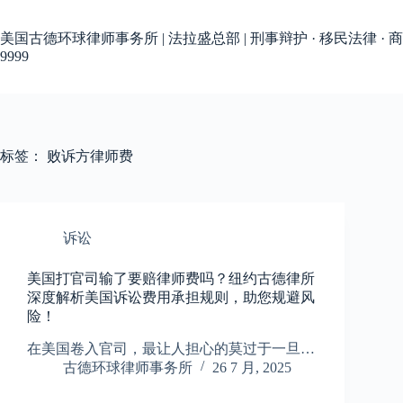
跳
过
美国古德环球律师事务所 | 法拉盛总部 | 刑事辩护 · 移民法律 · 商
内
9999
容
标签：
败诉方律师费
诉讼
美国打官司输了要赔律师费吗？纽约古德律所
深度解析美国诉讼费用承担规则，助您规避风
险！
在美国卷入官司，最让人担心的莫过于一旦…
古德环球律师事务所
26 7 月, 2025