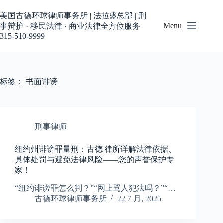
跳
过
美国古德环球律师事务所 | 法拉盛总部 | 刑
内
Menu
事辩护 · 移民法律 · 商业法律全方位服务
容
315-510-9999
标签：
书面诽谤
刑事律师
纽约州诽谤罪量刑：古德 律所详解法律依据、
具体处罚与避免法律风险——您的声誉保护专
家！
“纽约诽谤罪怎么判？”“网上骂人犯法吗？”“…
古德环球律师事务所
22 7 月, 2025