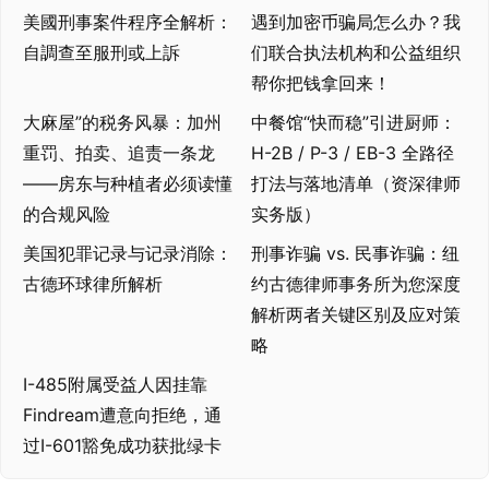
美國刑事案件程序全解析：
遇到加密币骗局怎么办？我
自調查至服刑或上訴
们联合执法机构和公益组织
帮你把钱拿回来！
大麻屋”的税务风暴：加州
中餐馆“快而稳”引进厨师：
重罚、拍卖、追责一条龙
H-2B / P-3 / EB-3 全路径
——房东与种植者必须读懂
打法与落地清单（资深律师
的合规风险
实务版）
美国犯罪记录与记录消除：
刑事诈骗 vs. 民事诈骗：纽
古德环球律所解析
约古德律师事务所为您深度
解析两者关键区别及应对策
略
I-485附属受益人因挂靠
Findream遭意向拒绝，通
过I-601豁免成功获批绿卡