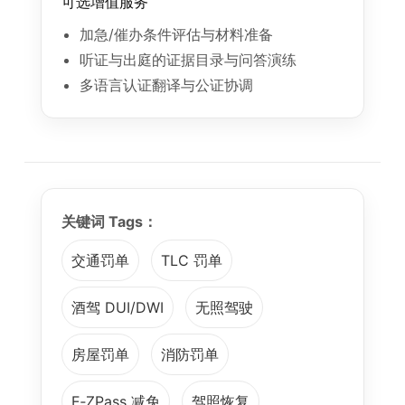
可选增值服务
加急/催办条件评估与材料准备
听证与出庭的证据目录与问答演练
多语言认证翻译与公证协调
关键词 Tags：
交通罚单
TLC 罚单
酒驾 DUI/DWI
无照驾驶
房屋罚单
消防罚单
E‑ZPass 减免
驾照恢复