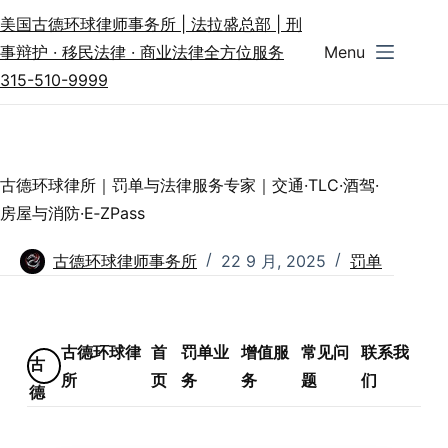
美国古德环球律师事务所 | 法拉盛总部 | 刑
事辩护 · 移民法律 · 商业法律全方位服务
Menu
315-510-9999
古德环球律所｜罚单与法律服务专家｜交通·TLC·酒驾·
房屋与消防·E‑ZPass
古德环球律师事务所
22 9 月, 2025
罚单
古德环球律
首
罚单业
增值服
常见问
联系我
古
所
页
务
务
题
们
德