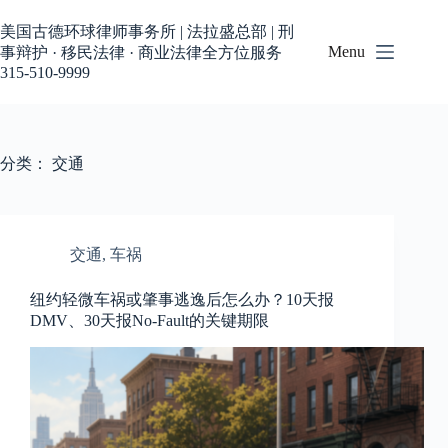
跳
过
美国古德环球律师事务所 | 法拉盛总部 | 刑
内
Menu
事辩护 · 移民法律 · 商业法律全方位服务
容
315-510-9999
分类：
交通
交通
,
车祸
纽约轻微车祸或肇事逃逸后怎么办？10天报
DMV、30天报No-Fault的关键期限