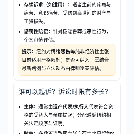
存续诉求（如适用）：
逝者生前的疼痛与
痛苦、意识痛苦、受伤到离世间的财产与
工资损失。
惩罚性赔偿：
针对极端鲁莽或恶性行为，
个案审慎评估。
提示：
纽约对
情绪悲伤
等纯非经济性主张
目前适用严格限制；是否可纳入，需结合
最新判例与立法动态由律师逐案评估。
谁可以起诉？诉讼时限有多长？
主体：
通常由
遗产代表/执行人
代表符合资
格的受益人与亲属提起；分配遵循纽约相
关法定顺序与证明。
时效：
多数不当致死主张自死亡之日起
约2