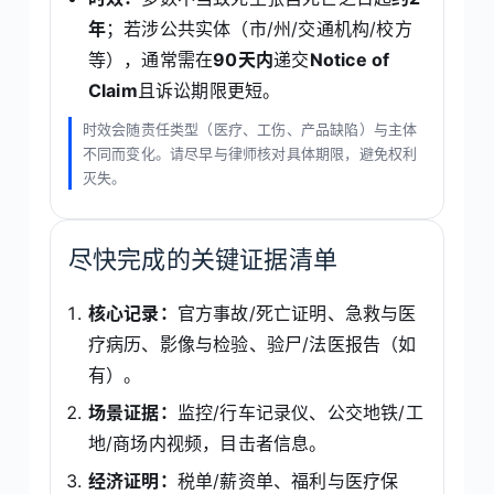
年
；若涉公共实体（市/州/交通机构/校方
等），通常需在
90天内
递交
Notice of
Claim
且诉讼期限更短。
时效会随责任类型（医疗、工伤、产品缺陷）与主体
不同而变化。请尽早与律师核对具体期限，避免权利
灭失。
尽快完成的关键证据清单
核心记录：
官方事故/死亡证明、急救与医
疗病历、影像与检验、验尸/法医报告（如
有）。
场景证据：
监控/行车记录仪、公交地铁/工
地/商场内视频，目击者信息。
经济证明：
税单/薪资单、福利与医疗保