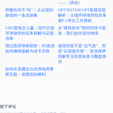
——（原创）
挥鞭伤并不“轻”｜从证据到
OPT与STEM OPT新规深度
赔偿的一条龙策略
解析：古德环球律所助您掌
握F-1学生工作授权
I-601豁免怎么赢：纽约古德
从“移民欺诈”指控到绿卡获
环球律所的实务拆解与证据
批：我们如何逆转绝境
清单
绕过政府律师获胜：PD政策
领馆拒签不是“运气差”，而
如何撤销递解为绿卡开路
是“证据链失衡”：资深律师
拆解常见拒签标签与翻盘路
径
如何在美國合法合理地與警
察互動：保護您的權利
留下评论