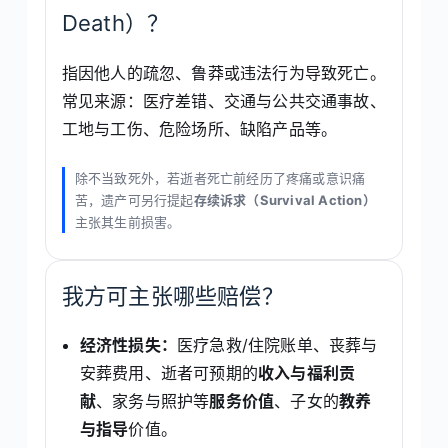
Death）？
指因他人的疏忽、鲁莽或违法行为导致死亡。
常见来源：医疗差错、交通与公共交通事故、
工地与工伤、危险场所、缺陷产品等。
除不当致死外，若逝者死亡前经历了疼痛或意识痛
苦，遗产可另行提起
存续诉求（Survival Action）
主张其生前损害。
我方可主张哪些赔偿？
经济性损失：
医疗急救/住院账单、丧葬与
安葬费用、逝者可预期的
收入与福利贡
献
、家务与照护等
服务价值
、子女的
教养
与指导
价值。